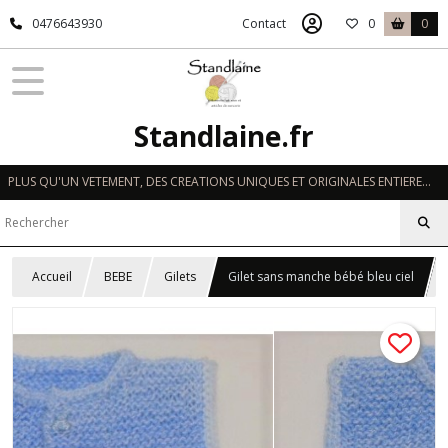
0476643930
Contact
0
0
Standlaine.fr
PLUS QU'UN VETEMENT, DES CREATIONS UNIQUES ET ORIGINALES ENTIEREMENT REALISEES A LA MAIN EN FRANCE
Accueil
BEBE
Gilets
Gilet sans manche bébé bleu ciel