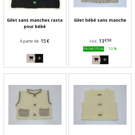
Gilet sans manches rasta
Gilet bébé sans manche
pour bébé
€
50
15
€
13
À partir de
15
€
-
10
%
PROMOTION