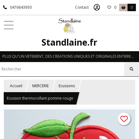
0476643930
Contact
0
0
Standlaine.fr
PLUS QU'UN VETEMENT, DES CREATIONS UNIQUES ET ORIGINALES ENTIEREMENT REALISEES A LA MAIN EN FRANCE
Accueil
MERCERIE
Ecussons
Ecusson thermocollant pomme rouge