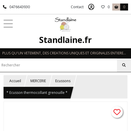
0476643930
Contact
0
0
Standlaine.fr
PLUS QU'UN VETEMENT, DES CREATIONS UNIQUES ET ORIGINALES ENTIEREMENT REALISEES A LA MAIN EN FRANCE
Accueil
MERCERIE
Ecussons
* Ecusson thermocollant grenouille *