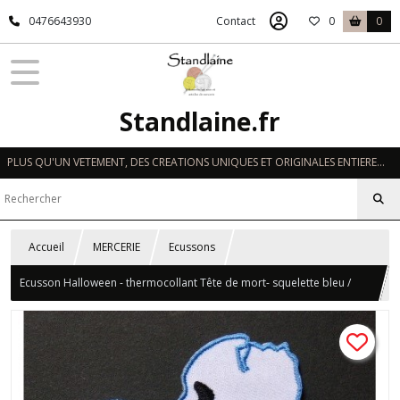
0476643930
Contact
0
0
Standlaine.fr
PLUS QU'UN VETEMENT, DES CREATIONS UNIQUES ET ORIGINALES ENTIEREMENT REALISEES A LA MAIN EN FRANCE
Accueil
MERCERIE
Ecussons
Ecusson Halloween - thermocollant Tête de mort- squelette bleu /
blanc