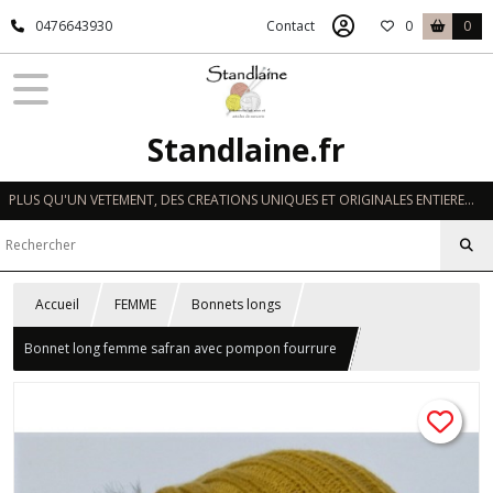
0476643930
Contact
0
0
Standlaine.fr
PLUS QU'UN VETEMENT, DES CREATIONS UNIQUES ET ORIGINALES ENTIEREMENT REALISEES A LA MAIN EN FRANCE
Accueil
FEMME
Bonnets longs
Bonnet long femme safran avec pompon fourrure