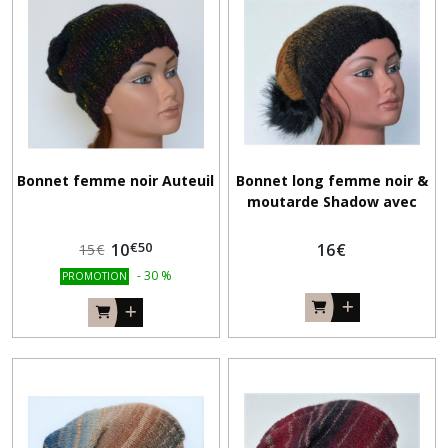
Bonnet femme noir Auteuil
Bonnet long femme noir &
moutarde Shadow avec
pompon fourrure
€
50
10
16
€
15
€
-
30
%
PROMOTION