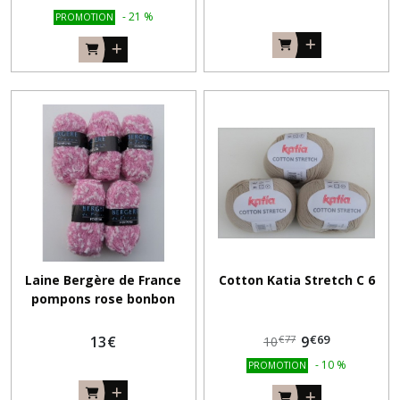
-
21
%
PROMOTION
Laine Bergère de France
Cotton Katia Stretch C 6
pompons rose bonbon
€
69
13
€
9
€
77
10
-
10
%
PROMOTION