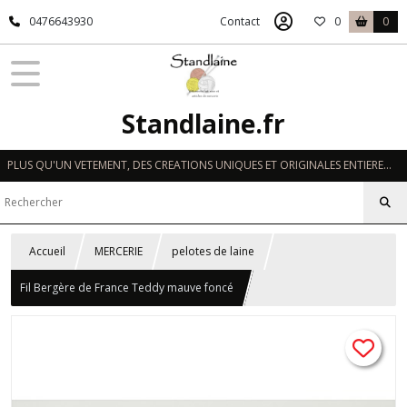
0476643930
Contact
0
0
Standlaine.fr
PLUS QU'UN VETEMENT, DES CREATIONS UNIQUES ET ORIGINALES ENTIEREMENT REALISEES A LA MAIN EN FRANCE
Accueil
MERCERIE
pelotes de laine
Fil Bergère de France Teddy mauve foncé