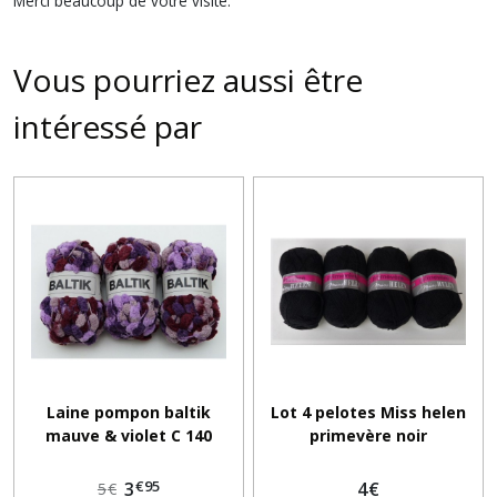
Merci beaucoup de votre visite.
Vous pourriez aussi être
intéressé par
Laine pompon baltik
Lot 4 pelotes Miss helen
mauve & violet C 140
primevère noir
€
95
3
4
€
5
€