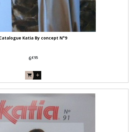
Catalogue Katia By concept N°9
€
95
6