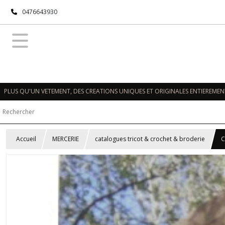
0476643930
PLUS QU'UN VETEMENT, DES CREATIONS UNIQUES ET ORIGINALES ENTIEREMENT
Accueil
MERCERIE
catalogues tricot & crochet & broderie
C