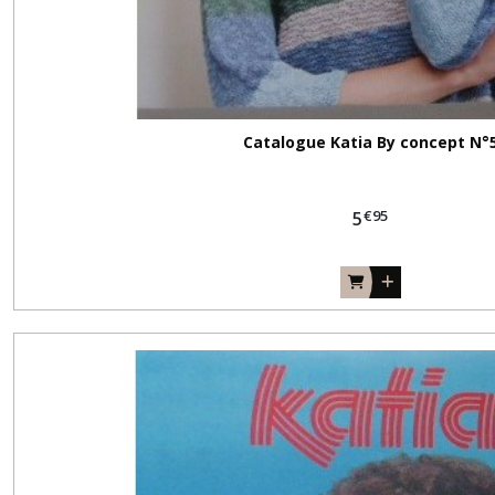
Catalogue Katia By concept N°
€
95
5