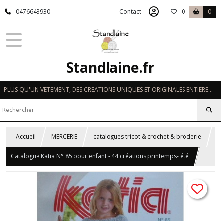
0476643930
Contact
0
0
Standlaine.fr
PLUS QU'UN VETEMENT, DES CREATIONS UNIQUES ET ORIGINALES ENTIEREMENT REALISEES A LA MAIN EN FRANCE
Accueil
MERCERIE
catalogues tricot & crochet & broderie
Catalogue Katia N° 85 pour enfant - 44 créations printemps- été