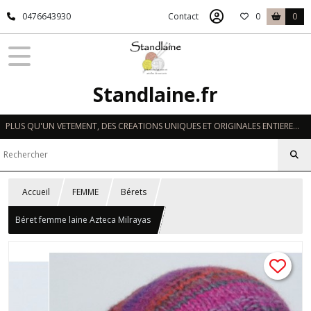
0476643930
Contact
0
0
Standlaine.fr
PLUS QU'UN VETEMENT, DES CREATIONS UNIQUES ET ORIGINALES ENTIEREMENT REALISEES A LA MAIN EN FRANCE
Accueil
FEMME
Bérets
Béret femme laine Azteca Milrayas