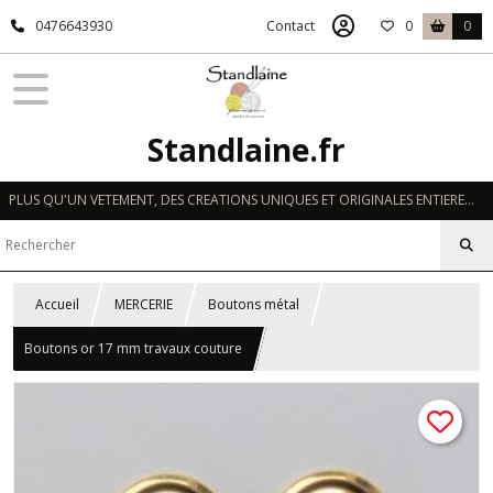
0476643930
Contact
0
0
Standlaine.fr
PLUS QU'UN VETEMENT, DES CREATIONS UNIQUES ET ORIGINALES ENTIEREMENT REALISEES A LA MAIN EN FRANCE
Accueil
MERCERIE
Boutons métal
Boutons or 17 mm travaux couture