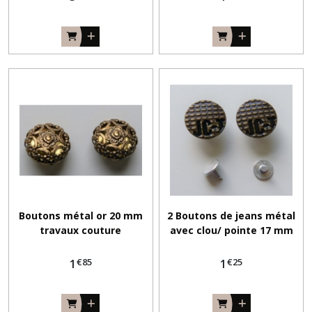
Boutons métal or 20 mm
2 Boutons de jeans métal
travaux couture
avec clou/ pointe 17 mm
sans couture
€
85
€
25
1
1