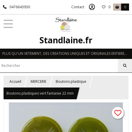
0476643930
Contact
0
0
Standlaine.fr
PLUS QU'UN VETEMENT, DES CREATIONS UNIQUES ET ORIGINALES ENTIEREMENT REALISEES A LA MAIN EN FRANCE
Accueil
MERCERIE
Boutons plastique
Boutons plastiques vert fantaisie 22 mm