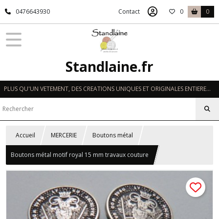
0476643930
Contact
0
0
Standlaine.fr
PLUS QU'UN VETEMENT, DES CREATIONS UNIQUES ET ORIGINALES ENTIEREMENT REALISEES A LA MAIN EN FRANCE
Accueil
MERCERIE
Boutons métal
Boutons métal motif royal 15 mm travaux couture