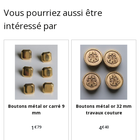
Vous pourriez aussi être
intéressé par
Boutons métal or carré 9
Boutons métal or 32 mm
mm
travaux couture
€
79
€
40
1
4