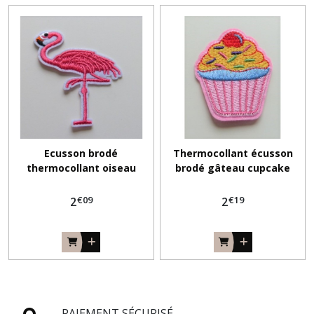
Ecusson brodé
Thermocollant écusson
thermocollant oiseau
brodé gâteau cupcake
flamant rose
gourmandise
€
09
€
19
2
2
PAIEMENT SÉCURISÉ