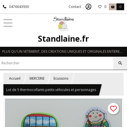
0476643930
Contact
0
0
Standlaine.fr
PLUS QU'UN VETEMENT, DES CREATIONS UNIQUES ET ORIGINALES ENTIEREMENT REALISEES A LA MAIN EN FRANCE
Accueil
MERCERIE
Ecussons
Lot de 5 thermocollants petits véhicules et personnages