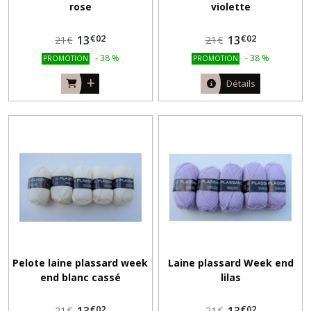
rose
violette
€
02
€
02
13
13
21
€
21
€
-
38
%
-
38
%
PROMOTION
PROMOTION
Détails
Pelote laine plassard week
Laine plassard Week end
end blanc cassé
lilas
€
02
€
02
13
13
21
€
21
€