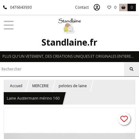
0476643930
Contact
0
0
Standlaine.fr
PLUS QU'UN VETEMENT, DES CREATIONS UNIQUES ET ORIGINALES ENTIEREMENT REALISEES A LA MAIN EN FRANCE
Accueil
MERCERIE
pelotes de laine
Laine Austermann mérino 160