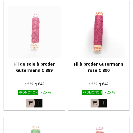
Fil de soie à broder
Fil à broder Gutermann
Gutermann C 889
rose C 890
€
42
€
42
1
1
€
89
€
89
1
1
-
25
%
-
25
%
PROMOTION
PROMOTION