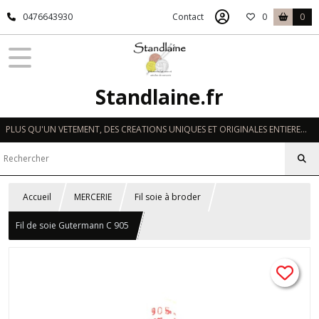
0476643930
Contact
0
0
Standlaine.fr
PLUS QU'UN VETEMENT, DES CREATIONS UNIQUES ET ORIGINALES ENTIEREMENT REALISEES A LA MAIN EN FRANCE
Accueil
MERCERIE
Fil soie à broder
Fil de soie Gutermann C 905