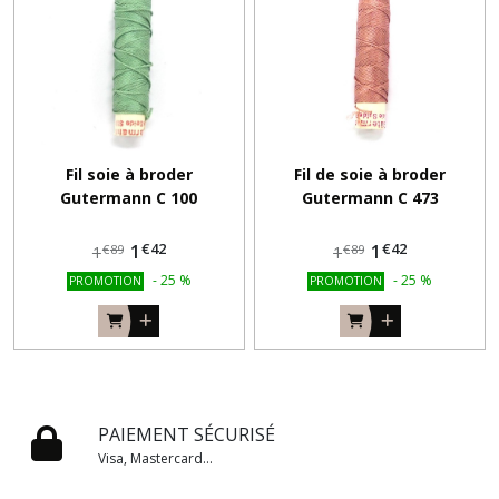
Fil soie à broder
Fil de soie à broder
Gutermann C 100
Gutermann C 473
€
42
€
42
1
1
€
89
€
89
1
1
-
25
%
-
25
%
PROMOTION
PROMOTION
PAIEMENT SÉCURISÉ
Visa, Mastercard...