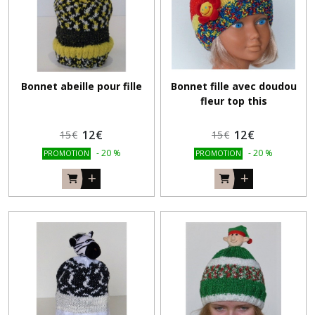
Bonnet abeille pour fille
Bonnet fille avec doudou
fleur top this
12
€
12
€
15
€
15
€
-
20
%
-
20
%
PROMOTION
PROMOTION