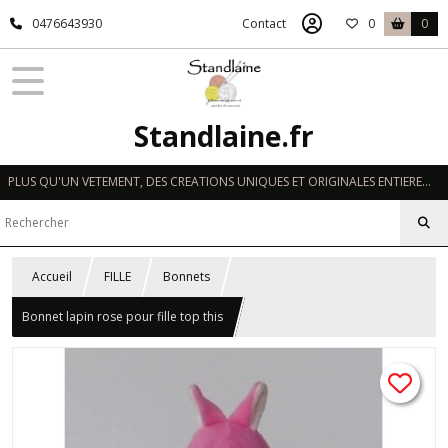
0476643930
Contact
0
0
Standlaine.fr
PLUS QU'UN VETEMENT, DES CREATIONS UNIQUES ET ORIGINALES ENTIEREMENT REALISEES A LA MAIN EN FRANCE
Accueil
FILLE
Bonnets
Bonnet lapin rose pour fille top this