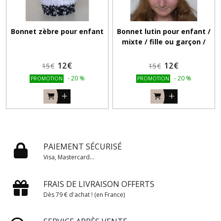
Bonnet zèbre pour enfant
Bonnet lutin pour enfant /
mixte / fille ou garçon /
bonnet d'Elfe / bonnet de
Noël
12
€
12
€
15
€
15
€
-
20
%
-
20
%
PROMOTION
PROMOTION
PAIEMENT SÉCURISÉ
Visa, Mastercard...
FRAIS DE LIVRAISON OFFERTS
Dès 79 € d'achat ! (en France)