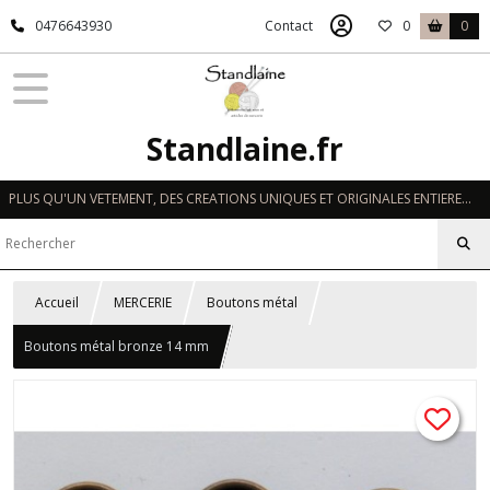
0476643930
Contact
0
0
Standlaine.fr
PLUS QU'UN VETEMENT, DES CREATIONS UNIQUES ET ORIGINALES ENTIEREMENT REALISEES A LA MAIN EN FRANCE
Accueil
MERCERIE
Boutons métal
Boutons métal bronze 14 mm