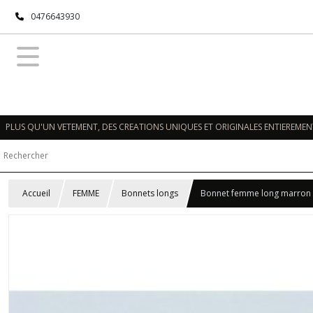
0476643930
PLUS QU'UN VETEMENT, DES CREATIONS UNIQUES ET ORIGINALES ENTIEREMENT
Accueil
FEMME
Bonnets longs
Bonnet femme long marron