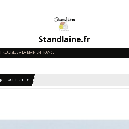
Standlaine.fr
 REALISEES A LA MAIN EN FRANCE
 pompon fourrure