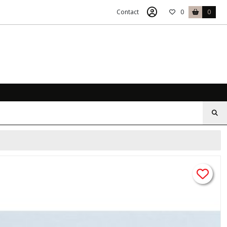
Contact
0
0