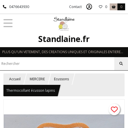
0476643930
Contact
0
0
Standlaine.fr
PLUS QU'UN VETEMENT, DES CREATIONS UNIQUES ET ORIGINALES ENTIEREMENT REALISEES A LA MAIN EN FRANCE
Accueil
MERCERIE
Ecussons
Thermocollant écusson lapins