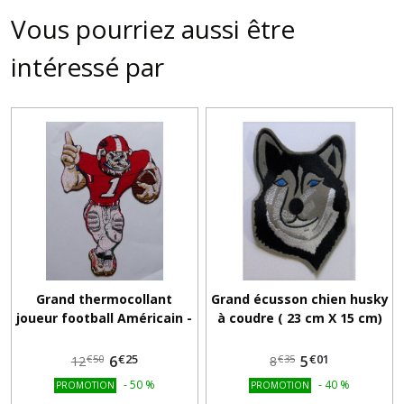
Vous pourriez aussi être
intéressé par
Grand thermocollant
Grand écusson chien husky
joueur football Américain -
à coudre ( 23 cm X 15 cm)
pitbull ( 24 cm X 17 cm)
€
25
€
01
6
5
€
50
€
35
12
8
-
50
%
-
40
%
PROMOTION
PROMOTION