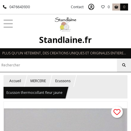
0476643930
Contact
0
0
Standlaine.fr
PLUS QU'UN VETEMENT, DES CREATIONS UNIQUES ET ORIGINALES ENTIEREMENT REALISEES A LA MAIN EN FRANCE
Accueil
MERCERIE
Ecussons
Ecusson thermocollant fleur jaune