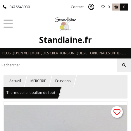
0476643930
Contact
0
0
Standlaine.fr
PLUS QU'UN VETEMENT, DES CREATIONS UNIQUES ET ORIGINALES ENTIEREMENT REALISEES A LA MAIN EN FRANCE
Accueil
MERCERIE
Ecussons
Thermocollant ballon de foot