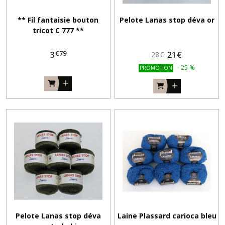
** Fil fantaisie bouton
Pelote Lanas stop déva or
tricot C 777 **
€
79
3
21
€
28
€
-
25
%
PROMOTION
Pelote Lanas stop déva
Laine Plassard carioca bleu