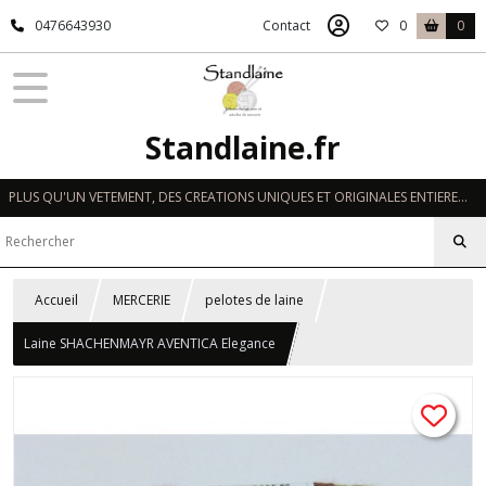
0476643930
Contact
0
0
Standlaine.fr
PLUS QU'UN VETEMENT, DES CREATIONS UNIQUES ET ORIGINALES ENTIEREMENT REALISEES A LA MAIN EN FRANCE
Accueil
MERCERIE
pelotes de laine
Laine SHACHENMAYR AVENTICA Elegance