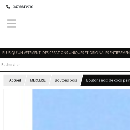
0476643930
PLUS QU'UN VETEMENT, DES CREATIONS UNIQUES ET ORIGINALES ENTIEREMENT
Accueil
MERCERIE
Boutons bois
Boutons noix de coco pein