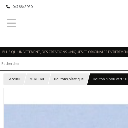
0476643930
PLUS QU'UN VETEMENT, DES CREATIONS UNIQUES ET ORIGINALES ENTIEREMENT
Accueil
MERCERIE
Boutons plastique
Bouton hibou vert 1