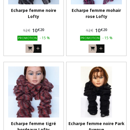
Echarpe femme noire
Echarpe femme mohair
Lofty
rose Lofty
€
20
€
20
10
10
12
€
12
€
-
15
%
-
15
%
PROMOTION
PROMOTION
Echarpe femme tigré
Echarpe femme noire Park
bordeaux Lofty
Avenue