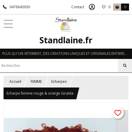
0476643930
Contact
0
0
Standlaine.fr
PLUS QU'UN VETEMENT, DES CREATIONS UNIQUES ET ORIGINALES ENTIEREMENT REALISEES A LA MAIN EN FRANCE
Accueil
FEMME
Echarpes
Echarpe femme rouge & orange Giralda