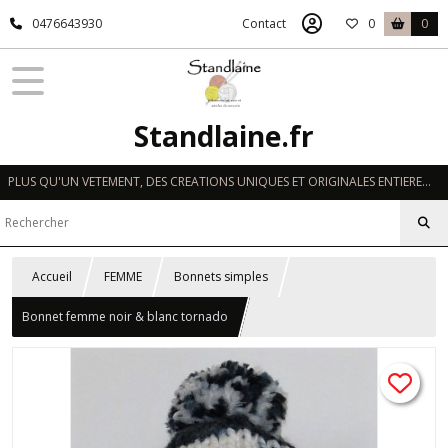
0476643930
Contact
0
0
Standlaine.fr
PLUS QU'UN VETEMENT, DES CREATIONS UNIQUES ET ORIGINALES ENTIEREMENT REALISEES A LA MAIN EN FRANCE
Accueil
FEMME
Bonnets simples
Bonnet femme noir & blanc tornado