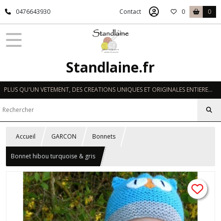
0476643930
Contact
0
0
Standlaine.fr
PLUS QU'UN VETEMENT, DES CREATIONS UNIQUES ET ORIGINALES ENTIEREMENT REALISEES A LA MAIN EN FRANCE
Accueil
GARCON
Bonnets
Bonnet hibou turquoise & gris