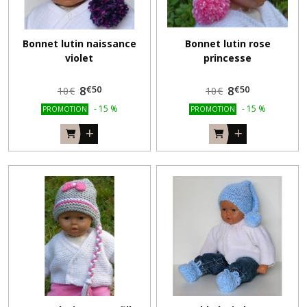
Bonnet lutin naissance
Bonnet lutin rose
violet
princesse
€
50
€
50
8
8
10
€
10
€
-
15
%
-
15
%
PROMOTION
PROMOTION