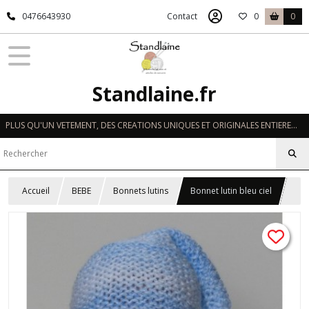
0476643930
Contact
0
0
Standlaine.fr
PLUS QU'UN VETEMENT, DES CREATIONS UNIQUES ET ORIGINALES ENTIEREMENT REALISEES A LA MAIN EN FRANCE
Accueil
BEBE
Bonnets lutins
Bonnet lutin bleu ciel