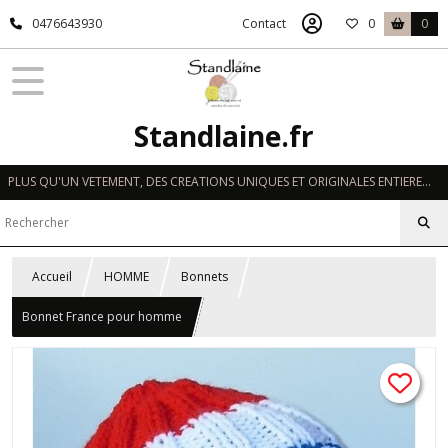
0476643930
Contact
0
0
Standlaine.fr
PLUS QU'UN VETEMENT, DES CREATIONS UNIQUES ET ORIGINALES ENTIEREMENT REALISEES A LA MAIN EN FRANCE
Accueil
HOMME
Bonnets
Bonnet France pour homme