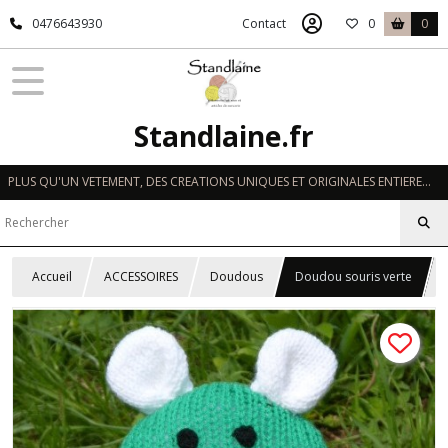
0476643930
Contact
0
0
Standlaine.fr
PLUS QU'UN VETEMENT, DES CREATIONS UNIQUES ET ORIGINALES ENTIEREMENT REALISEES A LA MAIN EN FRANCE
Accueil
ACCESSOIRES
Doudous
Doudou souris verte