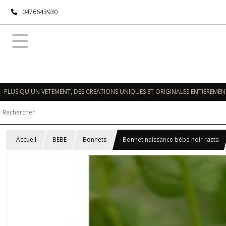
0476643930
PLUS QU'UN VETEMENT, DES CREATIONS UNIQUES ET ORIGINALES ENTIEREMENT
Accueil
BEBE
Bonnets
Bonnet naissance bébé noir rasta