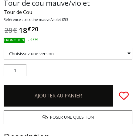
Tour de cou mauve/violet
Tour de Cou
Référence : tricotine mauve/violet 053
€
20
18
28
€
-
9
€
80
PROMOTION
AJOUTER AU PANIER
POSER UNE QUESTION