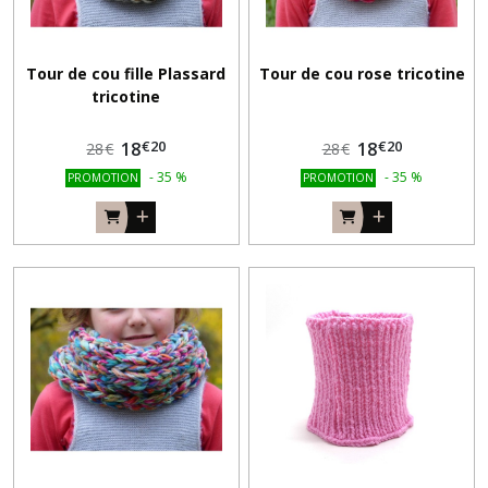
Tour de cou fille Plassard
Tour de cou rose tricotine
tricotine
€
20
€
20
18
18
28
€
28
€
-
35
%
-
35
%
PROMOTION
PROMOTION