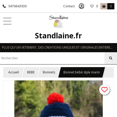
0476643930
Contact
0
0
Standlaine.fr
PLUS QU'UN VETEMENT, DES CREATIONS UNIQUES ET ORIGINALES ENTIEREMENT REALISEES A LA MAIN EN FRANCE
Accueil
BEBE
Bonnets
Bonnet bébé style marin