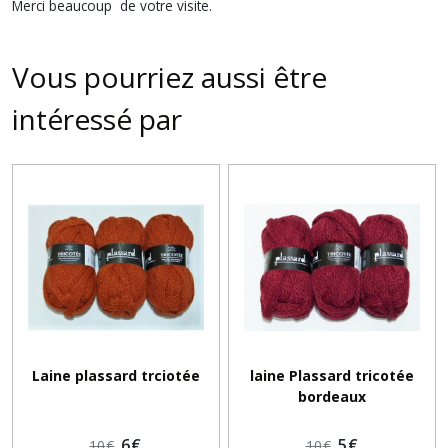
Merci beaucoup de votre visite.
Vous pourriez aussi être
intéressé par
Laine plassard trciotée
laine Plassard tricotée
bordeaux
6
€
5
€
10
€
10
€