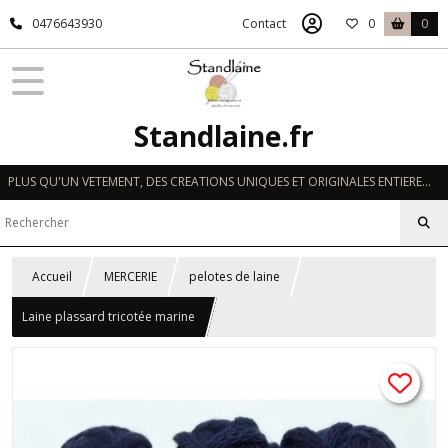
0476643930
Contact
0
0
Standlaine.fr
PLUS QU'UN VETEMENT, DES CREATIONS UNIQUES ET ORIGINALES ENTIEREMENT REALISEES A LA MAIN EN FRANCE
Accueil
MERCERIE
pelotes de laine
Laine plassard tricotée marine