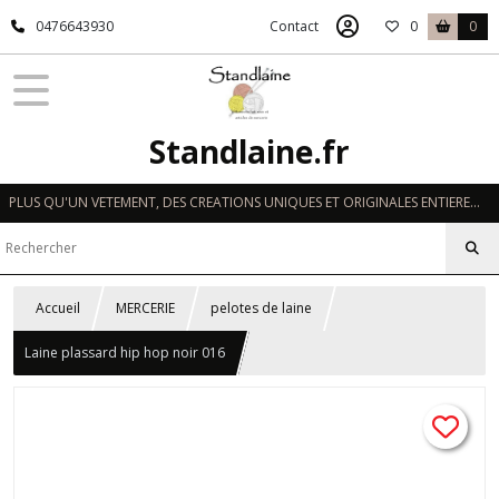
0476643930
Contact
0
0
Standlaine.fr
PLUS QU'UN VETEMENT, DES CREATIONS UNIQUES ET ORIGINALES ENTIEREMENT REALISEES A LA MAIN EN FRANCE
Accueil
MERCERIE
pelotes de laine
Laine plassard hip hop noir 016