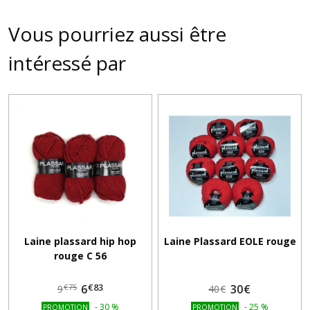
Vous pourriez aussi être
intéressé par
Laine plassard hip hop
Laine Plassard EOLE rouge
rouge C 56
€
83
6
30
€
€
75
9
40
€
-
30
%
-
25
%
PROMOTION
PROMOTION