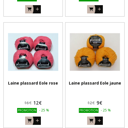
Laine plassard Eole rose
Laine plassard Eole jaune
12
€
9
€
16
€
12
€
-
25
%
-
25
%
PROMOTION
PROMOTION