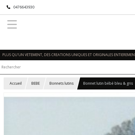
0476643930
PLUS QU'UN VETEMENT, DES CREATIONS UNIQUES ET ORIGINALES ENTIEREMENT
Accueil
BEBE
Bonnets lutins
Bonnet lutin bébé bleu & gris