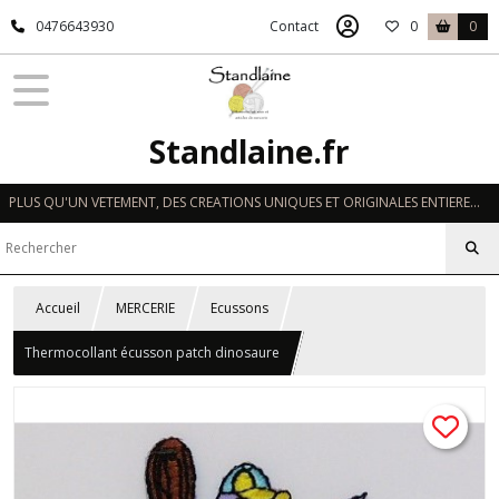
0476643930
Contact
0
0
Standlaine.fr
PLUS QU'UN VETEMENT, DES CREATIONS UNIQUES ET ORIGINALES ENTIEREMENT REALISEES A LA MAIN EN FRANCE
Accueil
MERCERIE
Ecussons
Thermocollant écusson patch dinosaure