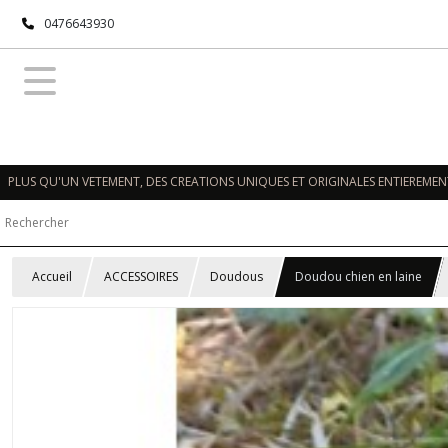
0476643930
PLUS QU'UN VETEMENT, DES CREATIONS UNIQUES ET ORIGINALES ENTIEREMENT
Accueil
ACCESSOIRES
Doudous
Doudou chien en laine