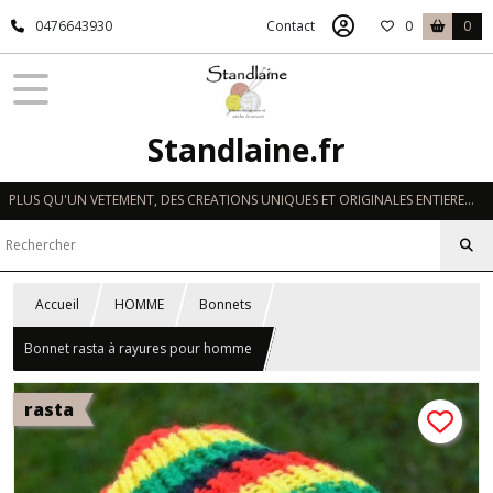
0476643930
Contact
0
0
Standlaine.fr
PLUS QU'UN VETEMENT, DES CREATIONS UNIQUES ET ORIGINALES ENTIEREMENT REALISEES A LA MAIN EN FRANCE
Accueil
HOMME
Bonnets
Bonnet rasta à rayures pour homme
rasta